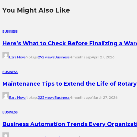
You Might Also Like
BUSINESS
Here’s What to Check Before Finalizing a War
Ezra Nova
No tags
292 views
Business
4 months ago
April 27, 2026
BUSINESS
Maintenance Tips to Extend the Life of Rotar
Ezra Nova
No tags
325 views
Business
4 months ago
March 27, 2026
BUSINESS
Business Automation Trends Every Organizat