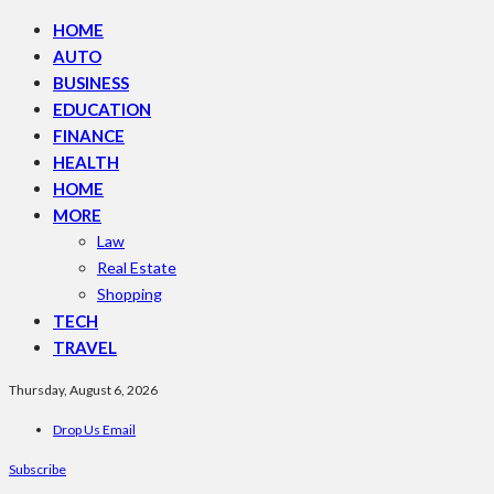
HOME
AUTO
BUSINESS
EDUCATION
FINANCE
HEALTH
HOME
MORE
Law
Real Estate
Shopping
TECH
TRAVEL
Thursday, August 6, 2026
Drop Us Email
Subscribe