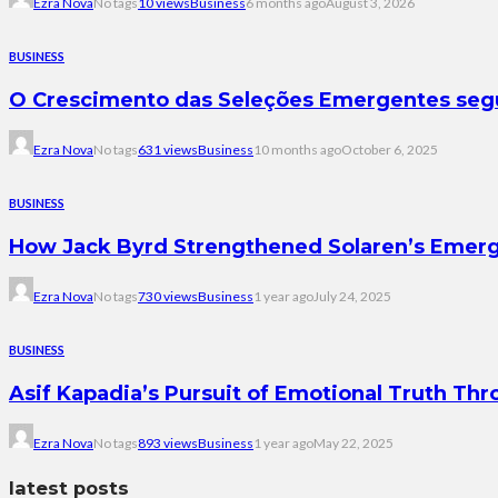
Ezra Nova
No tags
10 views
Business
6 months ago
August 3, 2026
BUSINESS
O Crescimento das Seleções Emergentes segu
Ezra Nova
No tags
631 views
Business
10 months ago
October 6, 2025
BUSINESS
How Jack Byrd Strengthened Solaren’s Emerg
Ezra Nova
No tags
730 views
Business
1 year ago
July 24, 2025
BUSINESS
Asif Kapadia’s Pursuit of Emotional Truth Th
Ezra Nova
No tags
893 views
Business
1 year ago
May 22, 2025
latest posts