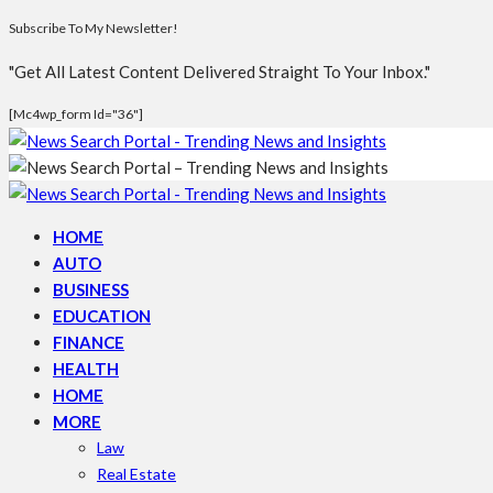
Subscribe To My Newsletter!
"Get All Latest Content Delivered Straight To Your Inbox."
[mc4wp_form Id="36"]
HOME
AUTO
BUSINESS
EDUCATION
FINANCE
HEALTH
HOME
MORE
Law
Real Estate